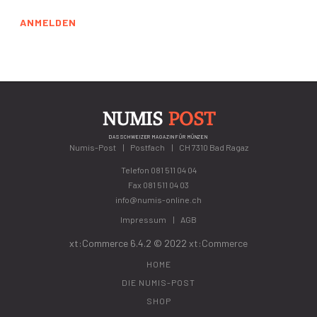
ANMELDEN
NUMIS
POST
DAS SCHWEIZER MAGAZIN FÜR MÜNZEN
Numis-Post
Postfach
CH 7310 Bad Ragaz
Telefon
081 511 04 04
Fax 081 511 04 03
info@numis-online.ch
Impressum
AGB
xt:Commerce 6.4.2 © 2022
xt:Commerce
HOME
DIE NUMIS-POST
SHOP