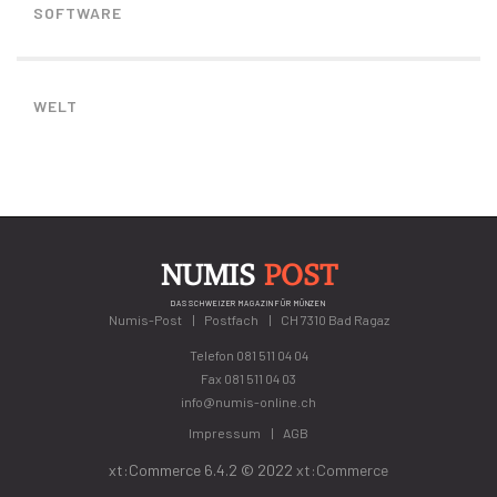
SOFTWARE
WELT
NUMIS
POST
DAS SCHWEIZER MAGAZIN FÜR MÜNZEN
Numis-Post
Postfach
CH 7310 Bad Ragaz
Telefon
081 511 04 04
Fax 081 511 04 03
info@numis-online.ch
Impressum
AGB
xt:Commerce 6.4.2 © 2022
xt:Commerce