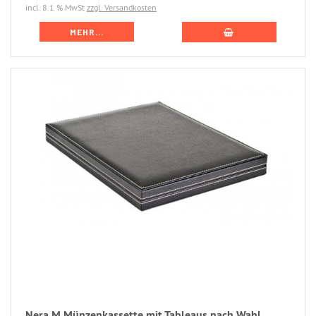
incl. 8.1 % MwSt
zzgl. Versandkosten
MEHR...
Nera M Münzenkassette mit Tableaus nach Wahl