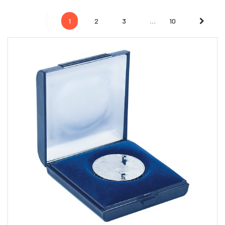
...
Next
1
2
3
10