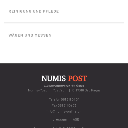
REINIGUNG UND PFLEGE
WÄGEN UND MESSEN
NUMIS
POST
DAS SCHWEIZER MAGAZIN FÜR MÜNZEN
Numis-Post
Postfach
CH 7310 Bad Ragaz
Telefon
081 511 04 04
Fax 081 511 04 03
info@numis-online.ch
Impressum
AGB