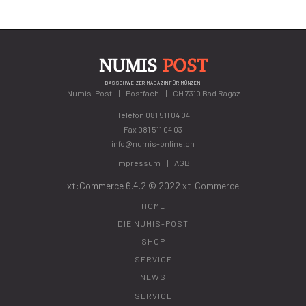
NUMIS
POST
DAS SCHWEIZER MAGAZIN FÜR MÜNZEN
Numis-Post
Postfach
CH 7310 Bad Ragaz
Telefon
081 511 04 04
Fax 081 511 04 03
info@numis-online.ch
Impressum
AGB
xt:Commerce 6.4.2 © 2022
xt:Commerce
HOME
DIE NUMIS-POST
SHOP
SERVICE
NEWS
SERVICE