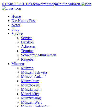
NUMIS
POST
Das schweizer magazin für Münzen
Home
Die Numis-Post
News
Shop
Service
Service
Lexikon
Adressen
Termine
Schweizer Münzwesen
Ratgeber
Münzen
Münzen
Münzen Schweiz
Münzen Ankauf
Münzalbum
Münzboxen
Münzkapseln
Münzkoffer
Münzkatalog
Münzen Wert
Münzen verkaufen