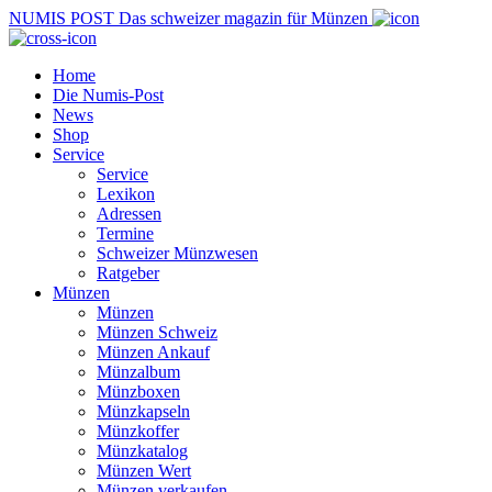
NUMIS
POST
Das schweizer magazin für Münzen
Home
Die Numis-Post
News
Shop
Service
Service
Lexikon
Adressen
Termine
Schweizer Münzwesen
Ratgeber
Münzen
Münzen
Münzen Schweiz
Münzen Ankauf
Münzalbum
Münzboxen
Münzkapseln
Münzkoffer
Münzkatalog
Münzen Wert
Münzen verkaufen