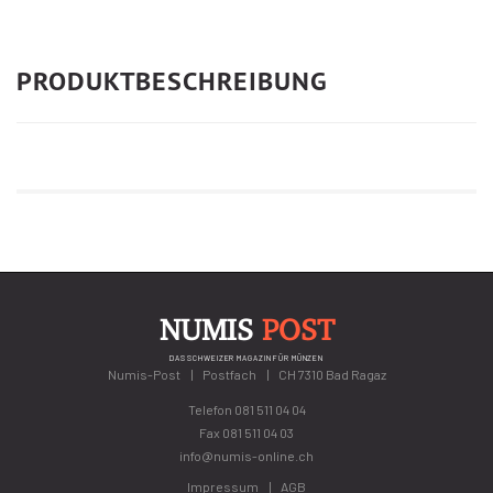
PRODUKTBESCHREIBUNG
NUMIS
POST
DAS SCHWEIZER MAGAZIN FÜR MÜNZEN
Numis-Post
Postfach
CH 7310 Bad Ragaz
Telefon
081 511 04 04
Fax 081 511 04 03
info@numis-online.ch
Impressum
AGB