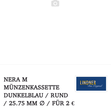
NERA M
MÜNZENKASSETTE
DUNKELBLAU / RUND
/ 25.75 MM ∅ / FÜR 2 €