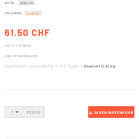
Art.Nr.:
2364-34
Hersteller:
Lindner
61.50 CHF
incl. 8.1 % MwSt
zzgl. Versandkosten
Gewöhnlich versandfertig in 4-5 Tagen
Gewicht 0,91 kg
STÜCK
1
IN DEN WARENKORB