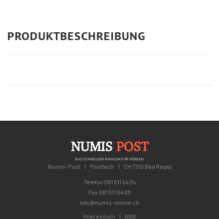
PRODUKTBESCHREIBUNG
NUMIS
POST
DAS SCHWEIZER MAGAZIN FÜR MÜNZEN
Numis-Post
Postfach
CH 7310 Bad Ragaz
Telefon
081 511 04 04
Fax 081 511 04 03
info@numis-online.ch
Impressum
AGB