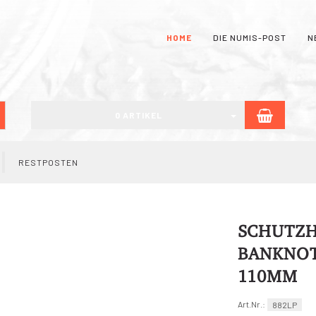
HOME
DIE NUMIS-POST
N
WARE
uchen
0 ARTIKEL
RESTPOSTEN
SCHUTZH
BANKNOT
110MM
Art.Nr.:
882LP