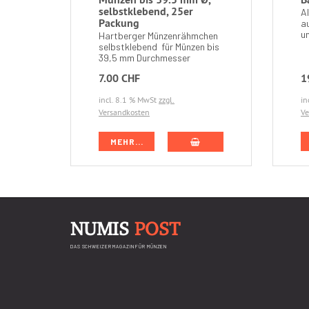
selbstklebend, 25er
A
Packung
a
un
Hartberger Münzenrähmchen
selbstklebend für Münzen bis
39,5 mm Durchmesser
7.00 CHF
1
incl. 8.1 % MwSt
zzgl.
in
Versandkosten
Ve
IN DEN WARENKORB
MEHR...
NUMIS
POST
DAS SCHWEIZER MAGAZIN FÜR MÜNZEN