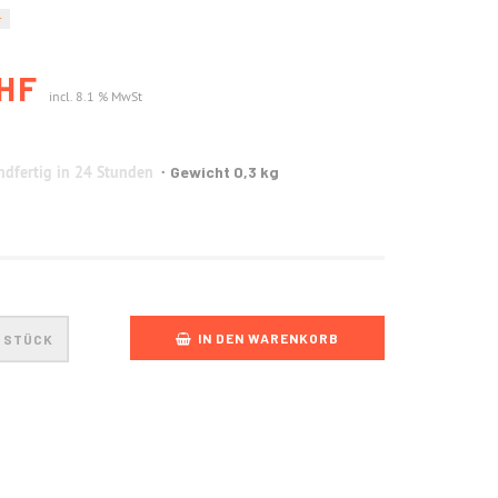
r
CHF
incl. 8.1 % MwSt
dfertig in 24 Stunden
Gewicht 0,3 kg
IN DEN WARENKORB
STÜCK