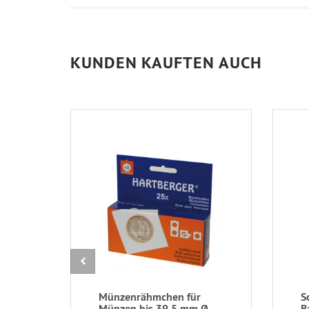
KUNDEN KAUFTEN AUCH
Münzenrähmchen für
S
Münzen bis 39.5 mm Ø,
B