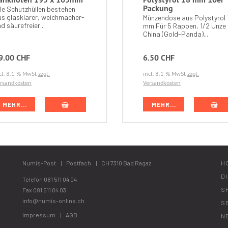
Packung
lle Schutzhüllen bestehen
us glasklarer, weichmacher-
Münzendose aus Polystyrol 
d säurefreier...
mm Für 5 Rappen, 1/2 Unze
China (Gold-Panda)...
9.00 CHF
6.50 CHF
cl. 8.1 % MwSt
zzgl.
incl. 8.1 % MwSt
zzgl.
rsandkosten
Versandkosten
IN DEN WARENKORB
IN
MEHR...
MEHR...
Numis-Post
Postfach
CH 7310 Bad Ragaz
H
D
Telefon
081 511 04 04
S
Fax 081 511 04 03
info@numis-online.ch
S
Impressum
AGB
N