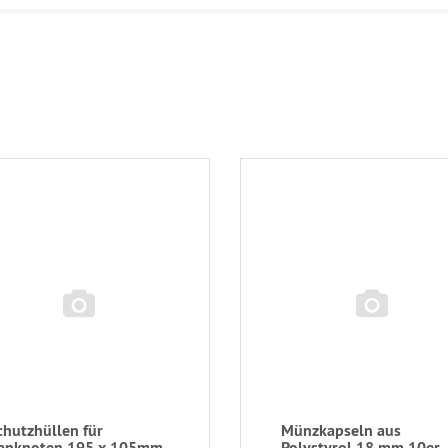
chutzhüllen für
Münzkapseln aus
anknoten 195 x 105mm
Polystyrol 18 mm 10er