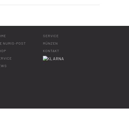
OME
SERVICE
IE NUMIS-POST
MÜNZEN
HOP
KONTAKT
ERVICE
EWS
Bac
to