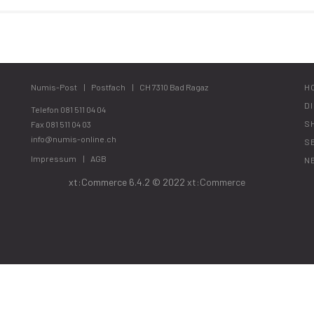
Numis-Post
Postfach
CH 7310 Bad Ragaz
H
D
Telefon
081 511 04 04
S
Fax 081 511 04 03
info@numis-online.ch
S
Impressum
AGB
N
xt:Commerce 6.4.2 © 2022
xt:Commerce