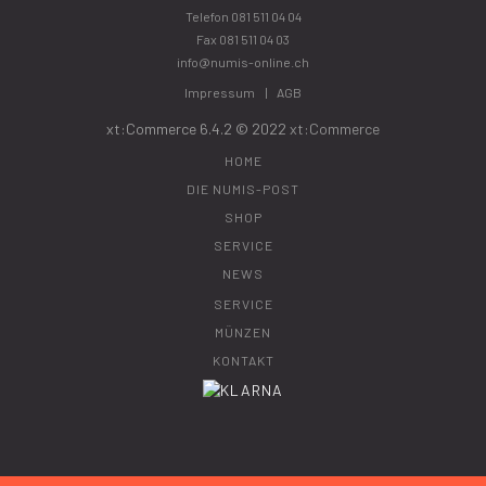
Telefon
081 511 04 04
Fax 081 511 04 03
info@numis-online.ch
Impressum
AGB
xt:Commerce 6.4.2 © 2022
xt:Commerce
HOME
DIE NUMIS-POST
SHOP
SERVICE
NEWS
SERVICE
MÜNZEN
KONTAKT