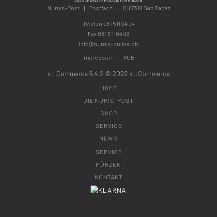
DAS SCHWEIZER MAGAZIN FÜR MÜNZEN
Numis-Post
Postfach
CH 7310 Bad Ragaz
Telefon
081 511 04 04
Fax 081 511 04 03
info@numis-online.ch
Impressum
AGB
xt:Commerce 6.4.2 © 2022
xt:Commerce
HOME
DIE NUMIS-POST
SHOP
SERVICE
NEWS
SERVICE
MÜNZEN
KONTAKT