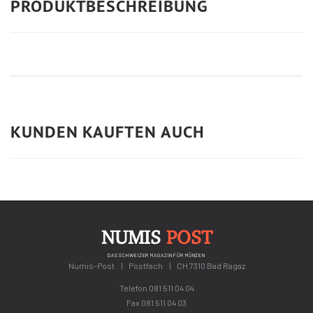
PRODUKTBESCHREIBUNG
KUNDEN KAUFTEN AUCH
NUMIS
POST
DAS SCHWEIZER MAGAZIN FÜR MÜNZEN
Numis-Post
Postfach
CH 7310 Bad Ragaz
Telefon
081 511 04 04
Fax 081 511 04 03