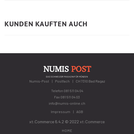
KUNDEN KAUFTEN AUCH
NUMIS
POST
DAS SCHWEIZER MAGAZIN FÜR MÜNZEN
Numis-Post
Postfach
CH 7310 Bad Ragaz
Telefon
081 511 04 04
Fax 081 511 04 03
info@numis-online.ch
Impressum
AGB
xt:Commerce 6.4.2 © 2022
xt:Commerce
HOME