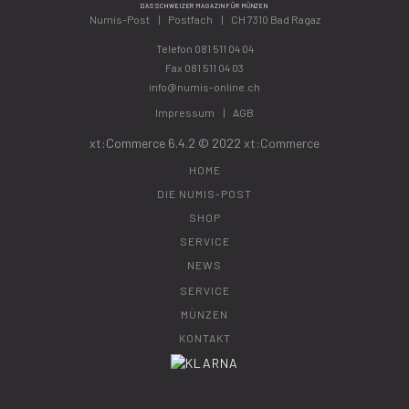
DAS SCHWEIZER MAGAZIN FÜR MÜNZEN
Numis-Post
Postfach
CH 7310 Bad Ragaz
Telefon
081 511 04 04
Fax 081 511 04 03
info@numis-online.ch
Impressum
AGB
xt:Commerce 6.4.2 © 2022
xt:Commerce
HOME
DIE NUMIS-POST
SHOP
SERVICE
NEWS
SERVICE
MÜNZEN
KONTAKT