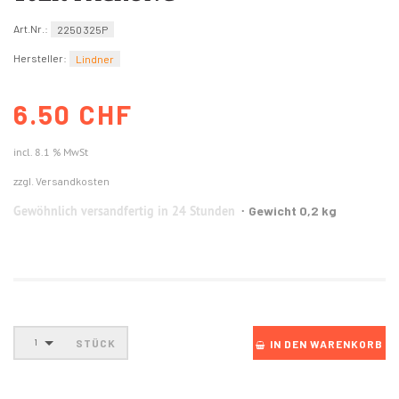
Art.Nr.:
2250 325P
Hersteller:
Lindner
6.50 CHF
incl. 8.1 % MwSt
zzgl. Versandkosten
Gewöhnlich versandfertig in 24 Stunden
Gewicht 0,2 kg
STÜCK
1
IN DEN WARENKORB