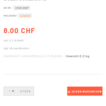
Art.Nr.:
2250 036P
Hersteller:
Lindner
8.00 CHF
incl. 8.1 % MwSt
zzgl. Versandkosten
Gewöhnlich versandfertig in 24 Stunden
Gewicht 0,2 kg
STÜCK
1
IN DEN WARENKORB