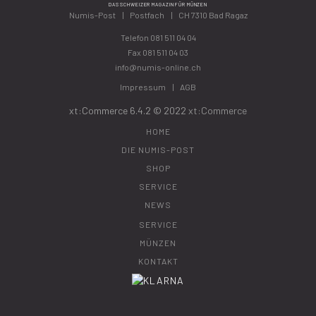
DAS SCHWEIZER MAGAZIN FÜR MÜNZEN
Numis-Post
Postfach
CH 7310 Bad Ragaz
Telefon
081 511 04 04
Fax 081 511 04 03
info@numis-online.ch
Impressum
AGB
xt:Commerce 6.4.2 © 2022
xt:Commerce
HOME
DIE NUMIS-POST
SHOP
SERVICE
NEWS
SERVICE
MÜNZEN
KONTAKT