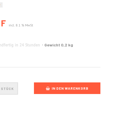
r
HF
incl. 8.1 % MwSt
dfertig in 24 Stunden
Gewicht 0,2 kg
IN DEN WARENKORB
STÜCK