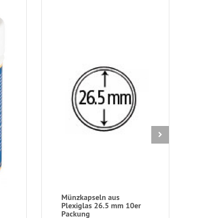
Münzkapseln aus
Mün
Plexiglas 26.5 mm 10er
1 Pa
Packung
Hand