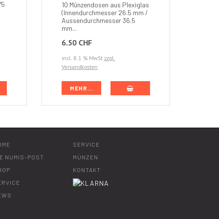
aus 
75
10 Münzendosen aus Plexiglas
gute 
(Innendurchmesser 26.5 mm /
Aussendurchmesser 36.5
mm...
6.50 CHF
7.0
incl. 8.1 % MwSt
zzgl.
incl.
Versandkosten
Versa
 DEN WARENKORB
IN DEN WARENKORB
MEHR...
M
OME
SERVICE
IE NUMIS-POST
MÜNZEN
HOP
KONTAKT
ERVICE
EWS