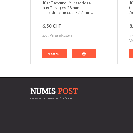
10er Packung: Münzendose
1
aus Plexiglas 26 mm
(
Innendruchmesser / 32 mm...
A
6.50 CHF
8
zzgl. Versandkosten
in
Ve
IN DEN WARENKORB
MEHR...
NUMIS
POST
DAS SCHWEIZER MAGAZIN FÜR MÜNZEN