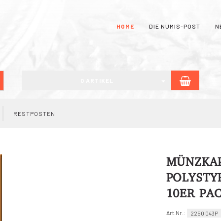
HOME
DIE NUMIS-POST
N
WARE
uchen
0 ARTIKEL
RESTPOSTEN
MÜNZKAP
POLYSTY
10ER PA
Art.Nr.:
2250 043P