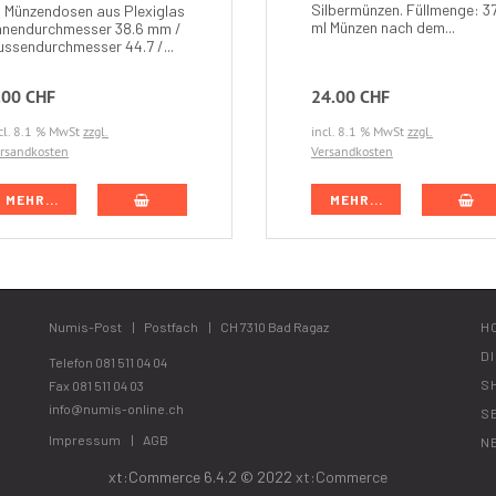
Silbermünzen. Füllmenge: 3
0 Münzendosen aus Plexiglas
ml Münzen nach dem...
Innendurchmesser 38.6 mm /
ussendurchmesser 44.7 /...
.00 CHF
24.00 CHF
cl. 8.1 % MwSt
zzgl.
incl. 8.1 % MwSt
zzgl.
rsandkosten
Versandkosten
IN DEN WARENKORB
IN
MEHR...
MEHR...
Numis-Post
Postfach
CH 7310 Bad Ragaz
H
D
Telefon
081 511 04 04
S
Fax 081 511 04 03
info@numis-online.ch
S
Impressum
AGB
N
xt:Commerce 6.4.2 © 2022
xt:Commerce