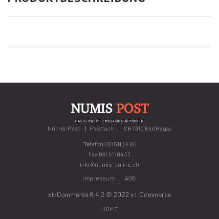
NUMIS
POST
DAS SCHWEIZER MAGAZIN FÜR MÜNZEN
Numis-Post
Postfach
CH 7310 Bad Ragaz
Telefon
081 511 04 04
Fax 081 511 04 03
info@numis-online.ch
Impressum
AGB
xt:Commerce 6.4.2 © 2022
xt:Commerce
HOME