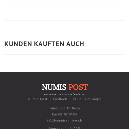
KUNDEN KAUFTEN AUCH
NUMIS
POST
DAS SCHWEIZER MAGAZIN FÜR MÜNZEN
Numis-Post
Postfach
CH 7310 Bad Ragaz
Telefon
081 511 04 04
Fax 081 511 04 03
info@numis-online.ch
Impressum
AGB