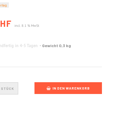
erlag
CHF
incl. 8.1 % MwSt
dfertig in 4-5 Tagen
Gewicht 0,3 kg
IN DEN WARENKORB
STÜCK