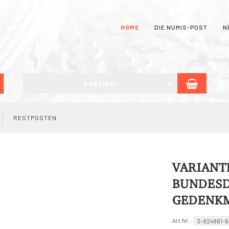
HOME
DIE NUMIS-POST
N
WARE
uchen
0 ARTIKEL
RESTPOSTEN
VARIANT
BUNDESD
GEDENKM
Art.Nr.:
3-924861-6