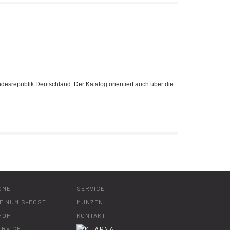
esrepublik Deutschland. Der Katalog orientiert auch über die
OME
SERVICE
IE NUMIS-POST
MÜNZEN
HOP
KONTAKT
ERVICE