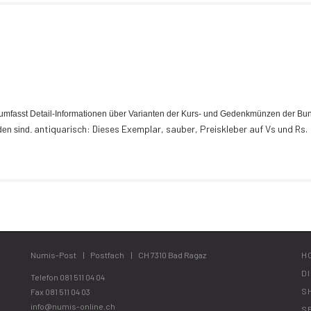
mfasst Detail-Informationen über Varianten der Kurs- und Gedenkmünzen der Bund
antiquarisch: Dieses Exemplar, sauber, Preiskleber auf Vs und Rs.
en sind.
Numis-Post
Postfach
CH 7310 Bad Ragaz
H
D
Telefon
081 511 04 04
S
Fax 081 511 04 03
info@numis-online.ch
S