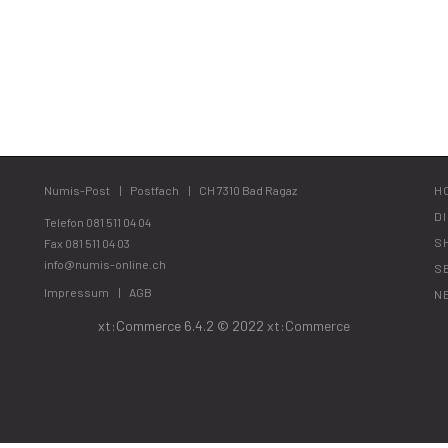
Numis-Post
Postfach
CH 7310 Bad Ragaz
H
D
Telefon
081 511 04 04
S
Fax 081 511 04 03
info@numis-online.ch
S
Impressum
AGB
N
xt:Commerce 6.4.2 © 2022
xt:Commerce