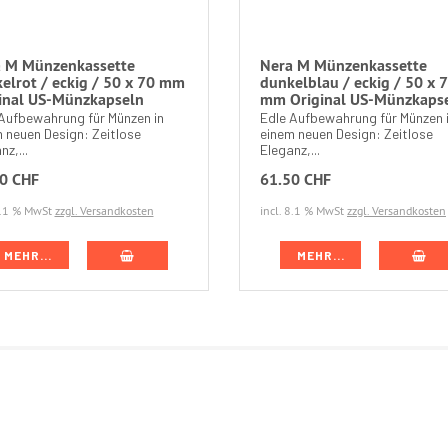
 M Münzenkassette
Nera M Münzenkassette
elrot / eckig / 50 x 70 mm
dunkelblau / eckig / 50 x 
inal US-Münzkapseln
mm Original US-Münzkaps
Aufbewahrung für Münzen in
Edle Aufbewahrung für Münzen 
 neuen Design: Zeitlose
einem neuen Design: Zeitlose
nz,...
Eleganz,...
0 CHF
61.50 CHF
 8.1 % MwSt
zzgl. Versandkosten
incl. 8.1 % MwSt
zzgl. Versandkosten
MEHR...
MEHR...