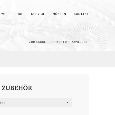
EWS
SHOP
SERVICE
MÜNZEN
KONTAKT
NKORB
ZUR KASSE
IHR KONTO
ANMELDEN
S ZUBEHÖR
ller