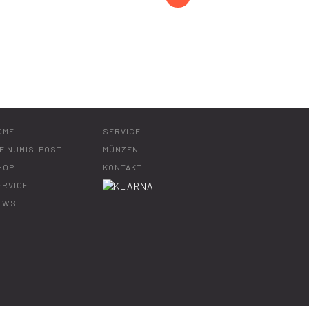
OME
SERVICE
IE NUMIS-POST
MÜNZEN
HOP
KONTAKT
ERVICE
EWS