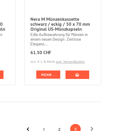
Nera M Münzenkassette
70
schwarz / eckig / 50 x 70 mm
eln
Original US-Münzkapseln
in
Edle Aufbewahrung für Münzen in
einem neuen Design: Zeitlose
Eleganz,...
61.50 CHF
incl. 8.1 % MwSt
zzgl. Versandkosten
MEHR...
Next
Prev
1
2
3