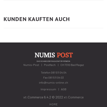
KUNDEN KAUFTEN AUCH
NUMIS
POST
DAS SCHWEIZER MAGAZIN FÜR MÜNZEN
Numis-Post
Postfach
CH 7310 Bad Ragaz
Telefon
081 511 04 04
Fax 081 511 04 03
info@numis-online.ch
Impressum
AGB
xt:Commerce 6.4.2 © 2022
xt:Commerce
HOME